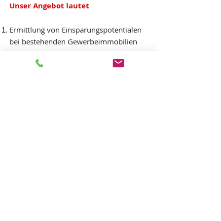
Unser Angebot lautet
Ermittlung von Einsparungspotentialen
bei bestehenden Gewerbeimmobilien
Begleitung bei der Umsetzung eines
Betriebskostenoptimierungsprojektes
Unterstützung bei der Kommunikation
der Umsetzungs- und Einsparungsziele
gegenüber den Mietern
Ihr Vorteil
Wettbewerbsvorteil durch niedrigere
Betriebskosten
Höhere Kundenzufriedenheit
Höhere Auslastung
Niedrigere Leerstandskosten