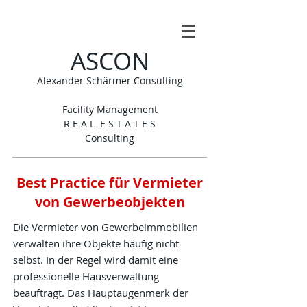
A
SCON
Alexander Schärmer Consulting
F
a
cility Management
R E A L E S T A T E S
Consultin
g
Best Practice für Vermieter
von Gewerbeobjekten
Die Vermieter von Gewerbeimmobilien
verwalten ihre Objekte häufig nicht
selbst. In der Regel wird damit eine
professionelle Hausverwaltung
beauftragt. Das Hauptaugenmerk der